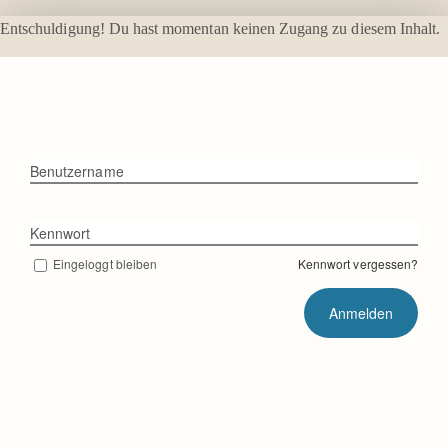
Zum
Entschuldigung! Du hast momentan keinen Zugang zu diesem Inhalt.
Inhalt
springen
Benutzername
Kennwort
Eingeloggt bleiben
Kennwort vergessen?